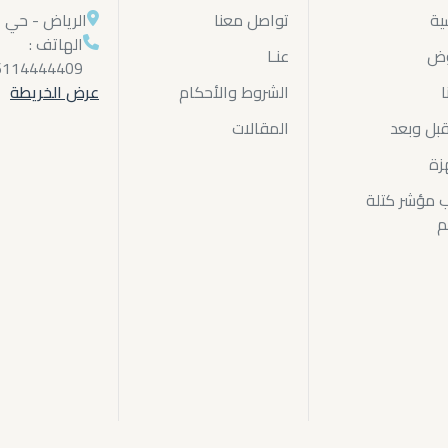
ية
تواصل معنا
الرياض - حي ا
الهاتف :
وض
عنـا
6114444409
ا
الشروط والأحكام
عرض الخريطة
بل وبعد
المقالات
زة
 مؤشر كتلة
م