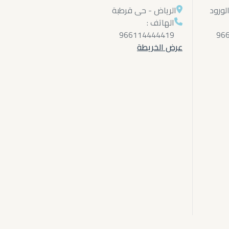
لورود
الرياض - حى قرطبة
الهاتف :
966114444419
96
عرض الخريطة