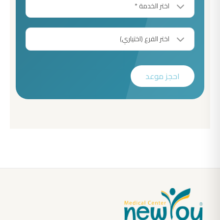
احجز موعد