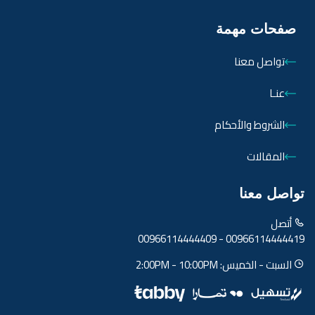
صفحات مهمة
تواصل معنا
عنـا
الشروط والأحكام
المقالات
تواصل معنا
أتصل
00966114444409
-
00966114444419
السبت - الخميس:
2:00PM - 10:00PM