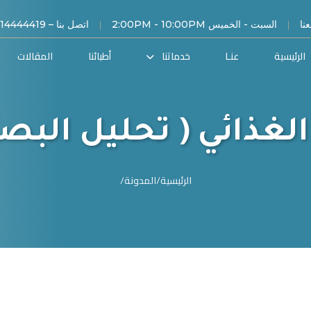
|
|
نا
السبت - الخميس 2:00PM - 10:00PM
اتصل بنا – 00966114444419
الرئيسية
عنـا
خدماتنا
أطبائنا
المقالات
لغذائي ( تحليل البصم
الرئيسية
/
المدونة
/