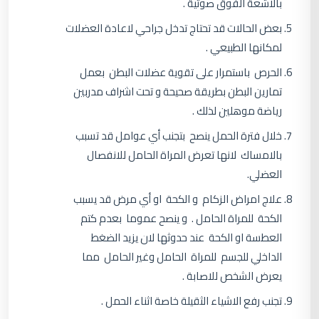
بالاشعة الفوق صوتية .
بعض الحالات قد تحتاج تدخل جراحي لاعادة العضلات
لمكانها الطبيعي .
الحرص باستمرار على تقوية عضلات البطن بعمل
تمارين البطن بطريقة صحيحة و تحت اشراف مدربين
رياضة موهلين لذلك .
خلال فترة الحمل ينصح بتجنب أي عوامل قد تسبب
بالامساك لانها تعرض المراة الحامل للانفصال
العضلي.
علاج امراض الزكام و الكحة او أي مرض قد يسبب
الكحة للمراة الحامل . و ينصح عموما بعدم كتم
العطسة او الكحة عند حدوثها لان يزيد الضغط
الداخلي للجسم للمراة الحامل وغير الحامل مما
يعرض الشخص للاصابة .
تجنب رفع الاشياء الثقيلة خاصة اثناء الحمل .