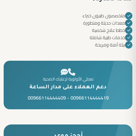
متخصصون طبيون خبراء
معدات حديثة ومتطورة
خطط علاج شخصية
خدمات طبية شاملة
بيئة آمنة ومريحة
نعطي الأولوية لرعايتك الصحية
دعم العملاء على مدار الساعة
00966114444409
-
00966114444419