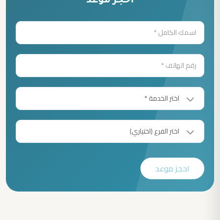
أحجز موعد
احجز موعد