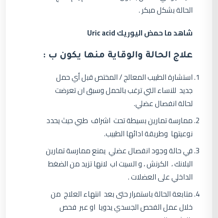
الحالة بشكل مبكر .
شاهد ما حمض اليوريك Uric acid
علاج الحالة والوقاية منها يكون ب :
استشارة الطبيب المعالج / المختص قبل أي حمل
جديد للنساء التي ترغب بالحمل وسبق ان تعرضت
لحالة انفصال عضلي.
ممارسة تمارين بسيطة تحت اشراف طبي حيث يحدد
نوعيتها وطريقة ادائها الطبيب.
في حالة وجود انفصال عضلي يمنع ممارسة تمارين
البلانك ، الكرنش ، و السيت اب لانها تزيد من الضغط
الداخلي على العضلات .
متابعة الحالة باستمرار حتى بعد انتهاء العلاج من
خلال عمل الفحص الجسدي يدويا او عبر فحص