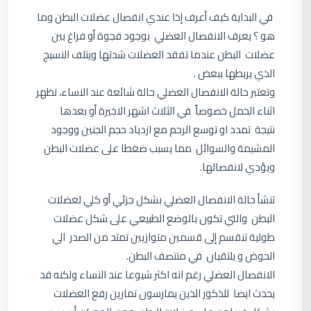
في البداية كيف أعرف إذا عندي انفصال عضلات البطن وما
هو ؟ يعرف الانفصال العضلي بوجود فجوة أو فراغ بين
عضلات البطن عندما تفقد العضلات شدتها ويتلف النسيج
الذي يربطها ببعض .
وتعتبر حالة الانفصال العضلي حالة شائعة عند النساء، تظهر
اثناء الحمل خصوصاً في الثلاث اشهر الاخيرة أو بعدها
نتيجة تمدد او توسع الرحم مع ازدياد حجم الجنين ووجود
المشيمة والسوائل مما يسبب ضغطا على عضلات البطن
ويؤدي لانفصالها.
تنشأ حالة الانفصال العضلي بشكل جزئي أو كلي لعضلات
البطن والتي تكون بالوضع الطبيعي على شكل عضلات
طولية تنقسم إلى قسمين متوازيين تمتد من الصدر الي
الحوض و يلتقيان في منتصف البطن.
الانفصال العضلي رغم انه اكثر شيوعا عند النساء ولكنه قد
يحدث ايضا للذكور الذين يمارسون تمارين رفع العضلات