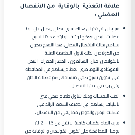
علاقة التغذية بالوقاية من الانفصال
العضلي :
سبق ان تم ذكر ان هناك نسيج عضلي يعمل على ربط
عضلات البطن ببعضها و تلف او ارتخاء هذا النسيج
يساهم بحالة الانفصال العضلي، هذا النسيج مكون
من الكولاجين لذلك تناول الاطعمة الغنية
بالكولاجين مثل: السالمون ، الخضار الخضراء، البيض،
الافوكادو، الثوم، مرق العظام يساهم في المحافظة
على تكوين نسيج صحي متسامك يضم عضلات البطن
يقي ويحمي من الانفصال .
تجنب الامساك وذلك بتناول طعام صحي غني
بالالياف يساهم في تخفيف الضغط الزائد على
عضلات البطن والحوض مما يقي من الانفصال .
شرب الماء بكميات كافية لا تقل عن 1.5 – 2 لتر
يوميا للمحافظة على تكوين الكولاجين و الوقاية من