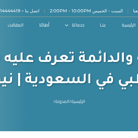
|
|
نا
السبت - الخميس 2:00PM - 10:00PM
اتصل بنا – 00966114444419
الرئيسية
عنـا
خدماتنا
أطبائنا
المقالات
 والدائمة تعرف عليه 
بي في السعودية | نيو
الرئيسية
/
المدونة
/