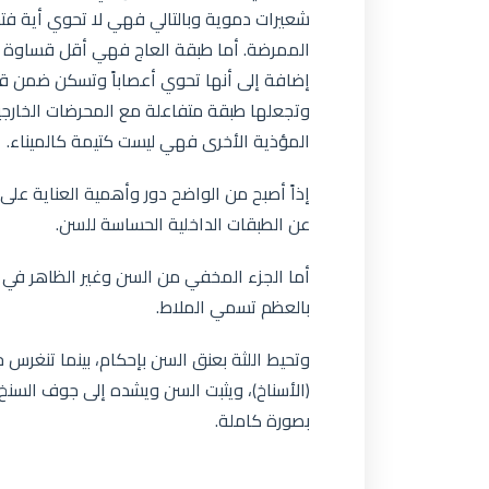
شعيرات دموية وبالتالي فهي لا تحوي أية فتحا
الممرضة. أما طبقة العاج فهي أقل قساوة من
إضافة إلى أنها تحوي أعصاباً وتسكن ضمن قني
وتجعلها طبقة متفاعلة مع المحرضات الخارجية
المؤذية الأخرى فهي ليست كتيمة كالميناء.
إذاً أصبح من الواضح دور وأهمية العناية على
عن الطبقات الداخلية الحساسة للسن.
أما الجزء المخفي من السن وغير الظاهر في
بالعظم تسمي الملاط.
وتحيط اللثة بعنق السن بإحكام، بينما تنغر
(الأسناخ)، ويثبت السن ويشده إلى جوف السن
بصورة كاملة.