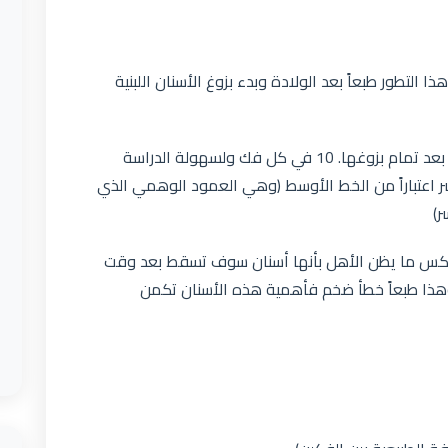
ذا التطور طبعاً بعد الولادة وبدء بزوغ الأسنان اللبنية
من حيث العدد نجد في فم الطفل 20 سناً لبنياً بعد تمام بزوغها. 10 في كل فك ولسهولة الدراسة
 اعتباراً من الخط الأوسط (وهي العمود الوهمي الذي
ر)
كس ما يظن الأهل بأنها أسنان سوف تسقط بعد وقت
 وهذا طبعاً خطأ ضخم فأهمية هذه الأسنان تكمن