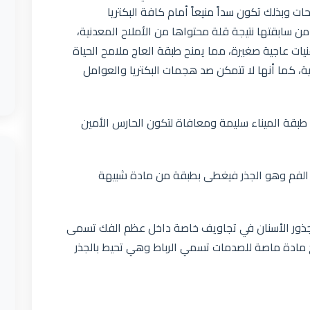
ت وبذلك تكون سداً منيعاً أمام كافة البكتريا
 سابقتها نتيجة قلة محتواها من الأملاح المعدنية،
ات عاجية صغيرة، مما يمنح طبقة العاج ملامح الحياة
، كما أنها لا تتمكن صد هجمات البكتريا والعوامل
 طبقة الميناء سليمة ومعافاة لتكون الحارس الأمين
 الفم وهو الجذر فيغطى بطبقة من مادة شبيهة
س جذور الأسنان في تجاويف خاصة داخل عظم الفك تسمى
خ مادة ماصة للصدمات تسمي الرباط وهي تحيط بالجذر