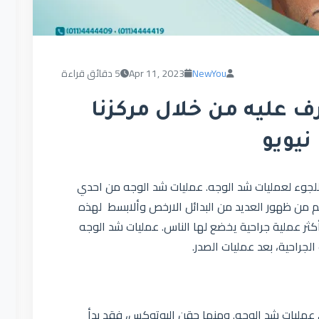
NewYou
Apr 11, 2023
5 دقائق قراءة
 عليه من خلال مركزنا
نيويو
اللجوء لعمليات شد الوجه. عمليات شد الوجه من احدي
م من ظهور العديد من البدائل الارخص وألابسط لهذه
ل أكثر عملية جراحية يخضع لها الناس. عمليات شد الوجه
لجراحية، بعد عمليات الصدر.
 عمليات شد الوجه. ومنها حقن البوتوكس، فقد بدأ