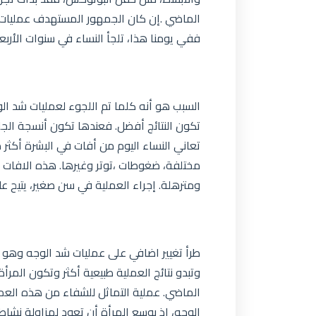
الماضي .إن كان الجمهور المستهدف عمليات
ففي يومنا هذا، تلجأ النساء في سنوات الأربع
السبب هو أنه كلما تم اللجوء لعمليات شد ال
تكون النتائج أفضل. فعندها تكون أنسجة الجل
تعاني النساء اليوم من أفات في البشرة أكثر
مختلفة، ضغوطات ،توتر وغيرها. هذه الافات ت
ومترهلة. إجراء العملية في سن صغير، يتيح علا
وتبدو نتائج العملية طبيعية أكثر وتكون المر
الماضي. عملية التماثل للشفاء من هذه العمل
الوجه، إذ بوسع المرأة أن تعود لمزاولة نشا