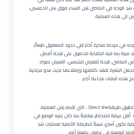
 شد الوجه في الماضي هن النساء فوق سن الخمسين،
ين الى هذه العملية.
وجه في مرحلة مبكرة أكثر (في حدود المعقول طبعاً)،
د مرنة بما فيه الكفاية للحصول على نتيجة أفضل.
 من الماضي، نتيجة للتعرض للشمس، التعرض لمواد
جعل البشرة تفقد كثافتها وإمتلاءها بحيث تبدو مرتخية
ج هذه الافات بنجاعة أكبر.
طرأ تغيير اضافي على عمليات شد الوجه وهو تطبيق طريقةDirect line ، التي تقصر زمن العملية،
أة أقل عرضة للمخاطر مقارنةً بما كان عليه الوضع في
ية تكون أسرع، نسبةً للطريقة الأصلية لعمليات شد
طاتها اليومية في غضون بضعة أيام.