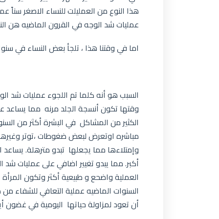
هذا النوع من العمليلت للنساء الاصغر سناً 
عمليات شد الوجه في القرون الماضيه هن ا
اما في وقتنا هذا ، تلجأ بعض النساء في سنوا
السبب هو أنه كلما تم اللجوء عمليات شد ال
وقتها تكون أنسجة الجلد مرنه مما يساعد عل
الكثير من المشاكل في البشرة أكثر من السن
مباشره اوتعرض لبعض ضغوطات ،توتر وغيرها م
وإمتلاءها مما يجعلها تبدو مترهلة. يساعد ا
أكبر. مما يبدو تغيير اضافي على عمليات شد ا
العملية واضحع و طبيعية أكثر وتكون المرأة
السنوات الماضيه عملية التعافي للشفاء من ه
أن تعود لمزاولة حياتها اليومية في غضون أيا