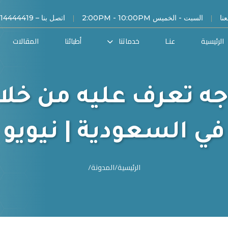
|
|
نا
السبت - الخميس 2:00PM - 10:00PM
اتصل بنا – 00966114444419
الرئيسية
عنـا
خدماتنا
أطبائنا
المقالات
ه تعرف عليه من خلال
في السعودية | نيويو
الرئيسية
/
المدونة
/