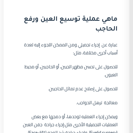
ماهي عملية توسيع العين ورفع
الحاجب
عبارة عن إجراء تجميلي ومن الممكن اللجوء إليه لعدة
أسباب أخرى مختلفة، مثل:
للحصول على تحسن مظهر الجبين، أو الحاجبين، أو محيط
العيون.
للحصول على إصلاح عدم تماثل الحاجبين.
معالجة ترهل الحواجب.
ويمكن إجراء العمليه لوحدها، أو دمجها مع بعض
العمليات التجميلية الأخرى مثل:إجراء جراحة جفن العين
(Eyelid surgery)، وإجراء جراحة شد الوجه (Face-lift).