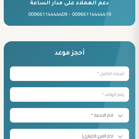
دعم العملاء على مدار الساعة
00966114444409
-
00966114444419
أحجز موعد