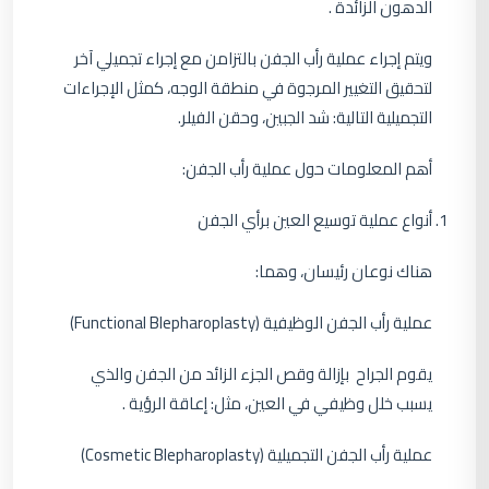
الدهون الزائدة .
ويتم إجراء عملية رأب الجفن بالتزامن مع إجراء تجميلي آخر
لتحقيق التغيير المرجوة في منطقة الوجه، كمثل الإجراءات
التجميلية التالية: شد الجبين، وحقن الفيلر.
أهم المعلومات حول عملية رأب الجفن:
أنواع عملية توسيع العين برأي الجفن
هناك نوعان رئيسان، وهما:
عملية رأب الجفن الوظيفية (Functional Blepharoplasty)
يقوم الجراح بإزالة وقص الجزء الزائد من الجفن والذي
يسبب خلل وظيفي في العين، مثل: إعاقة الرؤية .
عملية رأب الجفن التجميلية (Cosmetic Blepharoplasty)