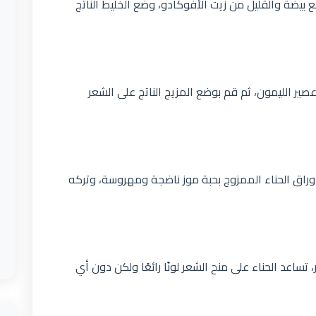
حناء مع بيضة والقليل من زيت الأفوكادو، وضع الخليط الناتج
صير الليمون، ثم قم بوضع المزيج الناتج على الشعر
ق الحناء الممزوج بحبة موز ناضجة ومهروسة، وتركه
، تساعد الحناء على منح الشعر لونًا رائعًا ولكن دون أي