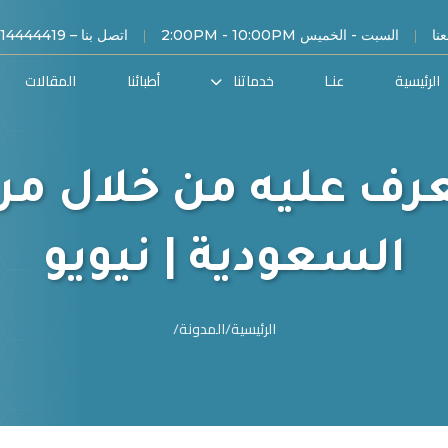
|
|
نا
السبت - الخميس 2:00PM - 10:00PM
اتصل بنا – 00966114444419
الرئيسية
عنـا
خدماتنا
أطبائنا
المقالات
عرف عليه من خلال مر
السعودية | نيويو
الرئيسية
/
المدونة
/