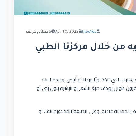
NewYou
Apr 10, 2023
5 دقائق قراءة
ه من خلال مركزنا الطبي
زهارها التي تتخذ لونًا ورديًا أو أبيض، وهذه النبتة
قرون طوال بهدف صبغ الشعر أو البشرة بلون بني أو
راض تجميلية عادية، وهي الصبغة المذكورة انفا، أو