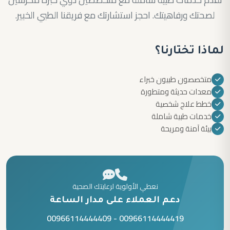
لصحتك ورفاهيتك. احجز استشارتك مع فريقنا الطبي الخبير.
لماذا تختارنا؟
متخصصون طبيون خبراء
معدات حديثة ومتطورة
خطط علاج شخصية
خدمات طبية شاملة
بيئة آمنة ومريحة
نعطي الأولوية لرعايتك الصحية
دعم العملاء على مدار الساعة
00966114444409
-
00966114444419