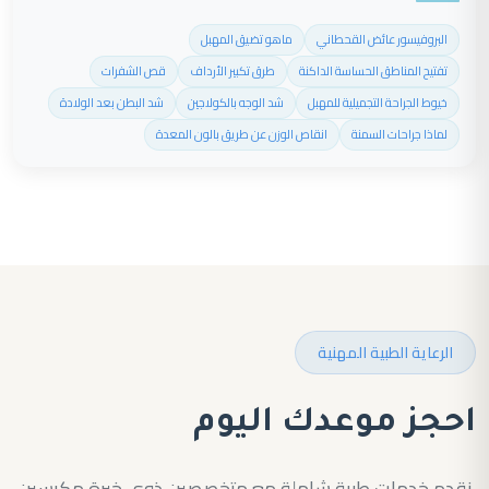
البروفيسور عائض القحطاني
ماهو تضيق المهبل
تفتيح المناطق الحساسة الداكنة
طرق تكبير الأرداف
قص الشفرات
خيوط الجراحة التجميلية للمهبل
شد الوجه بالكولاجين
شد البطن بعد الولادة
لماذا جراحات السمنة
انقاص الوزن عن طريق بالون المعدة
الرعاية الطبية المهنية
احجز موعدك اليوم
نقدم خدمات طبية شاملة مع متخصصين ذوي خبرة مكرسين