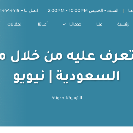
|
|
نا
السبت - الخميس 2:00PM - 10:00PM
اتصل بنا – 00966114444419
الرئيسية
عنـا
خدماتنا
أطبائنا
المقالات
عرف عليه من خلال مر
السعودية | نيويو
الرئيسية
/
المدونة
/