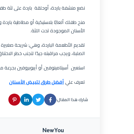
نضع منشفة باردة، أوحلقة باردة على لثة طف
منح طفلك ألعابًا بلاستيكية أو مطاطية با
الأسنان الموجودة تحت اللثة.
تقديم الأطعمة الباردة، وهي: شريحة صغيرة م
الصلبة، ويجب مراقبته جيدًا لتجنب خطر الاختناق
استعين أسيتامينوفين أو أيبوبروفين بجرعة م
تعرف علي
أفضل طرق لتبيض الأسنان
شارك هذا المقال:
NewYou