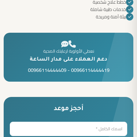
خطط علاج شخصية
خدمات طبية شاملة
بيئة آمنة ومريحة
نعطي الأولوية لرعايتك الصحية
دعم العملاء على مدار الساعة
00966114444409
-
00966114444419
أحجز موعد