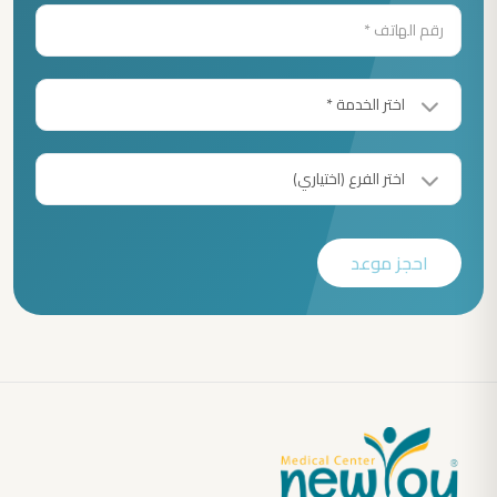
احجز موعد