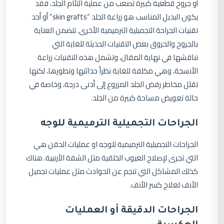
أو جروح قطعية كبيرة تصعب من عملية التئام الجلد، فقد
يكون البديل المناسب هو زراعة الجلد “skin grafts” أو أحد
تقنيات الجراحة التجميلية الترميمية الأخرى. تتضمن العناية
بالجروح والحروق بعض التقنيات الحديثة للغاية التي
نناقشها في نهاية المقال، وتشمل هذه التقنيات زراعة
الأنسجة، وهي مكلفة للغاية نظراً حداثتها وتطورها، لكنها
تقلل مخاطر رفض الجلد المزروع إلى أدنى درجة، وخاصة في
حالة تعويض مساحة كبيرة من الجلد.
الجراحات التجميلية الترميمية للوجه
الجراحات التجميلية الترميمية للوجه او عمليات الحقن هي
التي تجرى لإصلاح العيوب الخلقية مثل الشفة الأرنبية. هناك
كذلك المشاكل التي تنجم عن الحوادث مثل عمليات تجميل
الأنف لعلاج كسر الأنف.
الجراحات الدقيقة أو العمليات