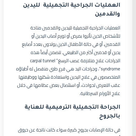
العمليات الجراحية التجميلية
لليدين
والقدمين
العمليات الجراحية التجميلية لليدين والقدمين متاحة
للأشخاص الذين تأثروا بمرض أو تورم أصاب اليدين أو
القدمين، أو في حالة الأطفال الذين يولدون بعدد أصابع
يدين أو قدمين أكثر من الطبيعي. تتضمن أيضاً هذه
الجراحات علاج متلازمة عصب الرسغ” carpal tunnel
syndrome”، وجراحات اليد هي فرع طبي منفصل له أطباؤه
المتخصصون في علاج اليدين واستعادة شكلها ووظيفتها
عقب التعرض لحوادث، أو استئصال بعض عظامها في خلال
علاج الأورام السرطانية.
الجراحة التجميلية الترميمية للعناية
بالجروح
في حالة الإصابات بجروح كبيرة سواء كانت ناتجة عن حروق