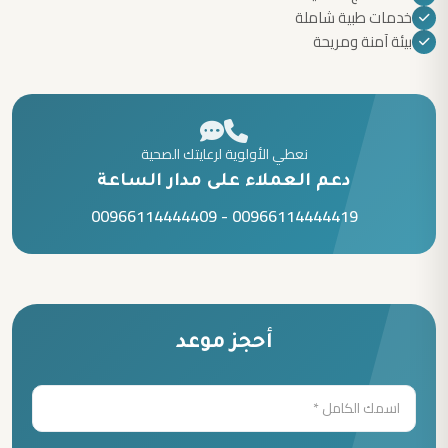
خدمات طبية شاملة
بيئة آمنة ومريحة
نعطي الأولوية لرعايتك الصحية
دعم العملاء على مدار الساعة
00966114444409
-
00966114444419
أحجز موعد