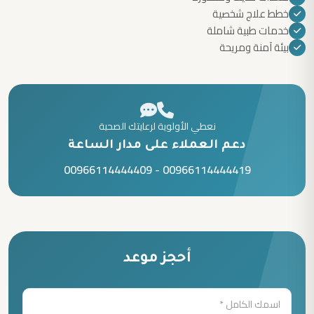
خطط علاج شخصية
خدمات طبية شاملة
بيئة آمنة ومريحة
نعطي الأولوية لرعايتك الصحية
دعم العملاء على مدار الساعة
00966114444409
-
00966114444419
أحجز موعد