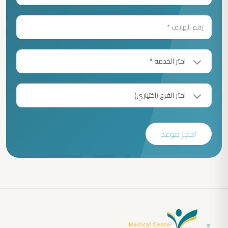
احجز موعد