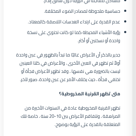
مشاكل مفاجئة في الرؤية دون سابق إنذار.
حساسية ملحوظة لمصادر الضوء المختلفة.
عدم القدرة على ارتداء العدسات اللاصقة كالمعتاد.
رؤية الأشياء المحيطة كما لو كانت تحتوي على نسخة
واحدة أو نسختين أو أكثر.
جدير بالذكر أن الأعراض غالبًا ما تبدأ بالظهور في عين واحدة
أولاً ثم تظهر في العين الأخرى ، والأعراض في كلتا العينين
ليست بالضرورة هي نفسها ، وقد تظهر الأعراض فجأة أو
تختفي فجأة ، حيث يختلف الأمر عن عين واحدة. صبور لآخر.
متى تظهر القرنية المخروطية؟
تظهر القرنية المخروطية عادة في السنوات الأخيرة من
المراهقة ، وتتفاقم الأعراض بين 10-20 سنة ، خاصة تلك
المتعلقة بالقدرة على الرؤية بوضوح.