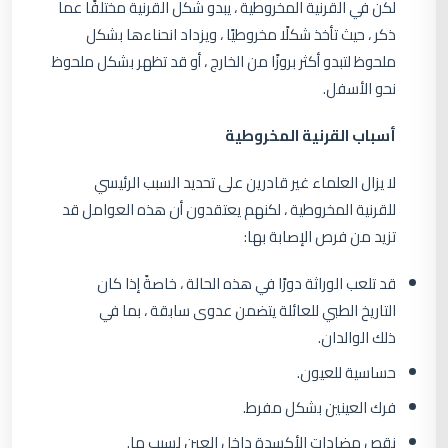
لكن في القرنية المخروطية ، يبدو شكل القرنية مختلفًا عما
ذكر ، حيث تأخذ شكلًا مخروطيًا ، ويزداد انحناءها بشكل
ملحوظ لتبدو أكثر بروزًا من الخارج ، أو قد تظهر بشكل ملحوظ
نحو الأسفل.
أسباب القرنية المخروطية
لا يزال العلماء غير قادرين على تحديد السبب الرئيسي
للقرنية المخروطية ، لكنهم يعتقدون أن هذه العوامل قد
تزيد من فرص الإصابة بها:
قد تلعب الوراثة دورًا في هذه الحالة ، خاصةً إذا كان
التاريخ الطبي للعائلة يتضمن عدوى سابقة ، بما في
ذلك الوالدان.
حساسية للعيون.
فرك العينين بشكل مفرط.
نقص مضادات الأكسدة داخل العين لسبب ما.